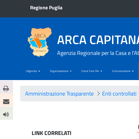
Regione Puglia
ARCA CAPITAN
Agenzia Regionale per la Casa e l'A
L'Agenzia
Organizzazione
Come Fare Per
Comunicazione
Amministrazione Trasparente
Enti controllati
LINK CORRELATI