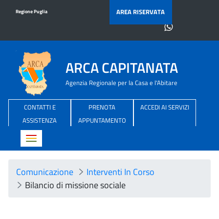
AREA RISERVATA
Regione Puglia
ARCA CAPITANATA
Agenzia Regionale per la Casa e l'Abitare
CONTATTI E
PRENOTA
ACCEDI AI SERVIZI
ASSISTENZA
APPUNTAMENTO
Toggle navigation
Comunicazione
Interventi In Corso
Bilancio di missione sociale