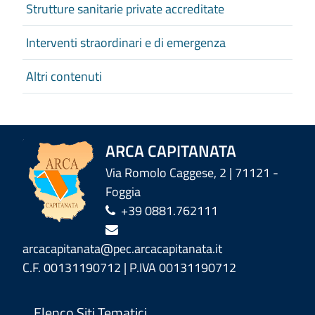
Strutture sanitarie private accreditate
Interventi straordinari e di emergenza
Altri contenuti
ARCA CAPITANATA
Via Romolo Caggese, 2 | 71121 -
Foggia
+39 0881.762111
arcacapitanata@pec.arcacapitanata.it
C.F. 00131190712 | P.IVA 00131190712
Elenco Siti Tematici