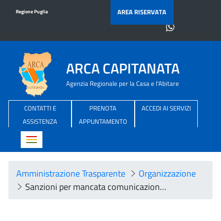
AREA RISERVATA
Regione Puglia
ARCA CAPITANATA
Agenzia Regionale per la Casa e l'Abitare
CONTATTI E
PRENOTA
ACCEDI AI SERVIZI
ASSISTENZA
APPUNTAMENTO
Toggle navigation
Amministrazione Trasparente
Organizzazione
Sanzioni per mancata comunicazione dei dati