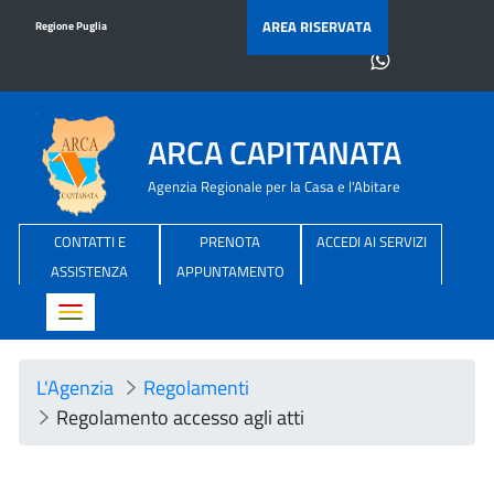
AREA RISERVATA
Regione Puglia
ARCA CAPITANATA
Agenzia Regionale per la Casa e l'Abitare
CONTATTI E
PRENOTA
ACCEDI AI SERVIZI
ASSISTENZA
APPUNTAMENTO
Toggle navigation
L'Agenzia
Regolamenti
Regolamento accesso agli atti