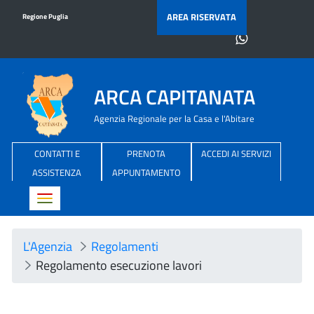
AREA RISERVATA
Regione Puglia
ARCA CAPITANATA
Agenzia Regionale per la Casa e l'Abitare
CONTATTI E
PRENOTA
ACCEDI AI SERVIZI
ASSISTENZA
APPUNTAMENTO
Toggle navigation
L'Agenzia
Regolamenti
Regolamento esecuzione lavori