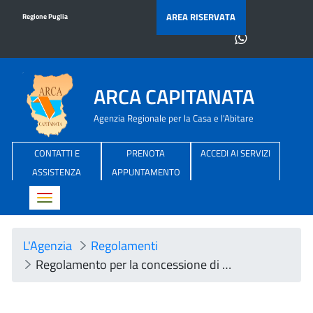
AREA RISERVATA
Regione Puglia
ARCA CAPITANATA
Agenzia Regionale per la Casa e l'Abitare
CONTATTI E
PRENOTA
ACCEDI AI SERVIZI
ASSISTENZA
APPUNTAMENTO
Toggle navigation
L'Agenzia
Regolamenti
Regolamento per la concessione di autorizzazioni ad eseguire interventi edilizi nelle unità immobiliari Arca Capitanata