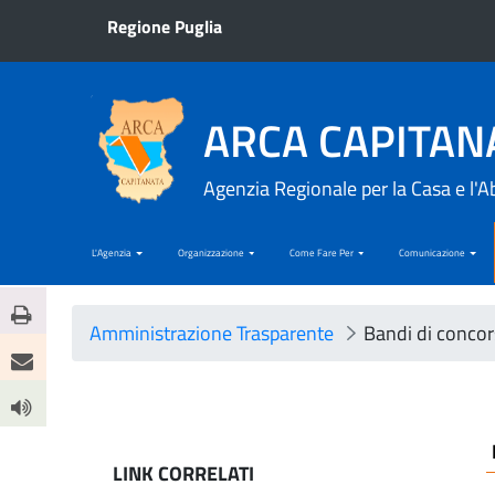
Regione Puglia
ARCA CAPITAN
Agenzia Regionale per la Casa e l'A
L'Agenzia
Organizzazione
Come Fare Per
Comunicazione
Amministrazione Trasparente
Bandi di conco
LINK CORRELATI