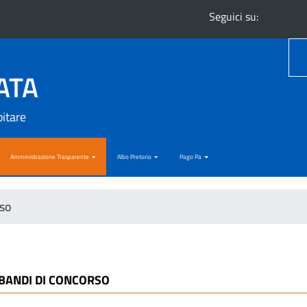
Seguici su:
ATA
bitare
Amministrazione Trasparente
Albo Pretorio
Pago Pa
rso
BANDI DI CONCORSO