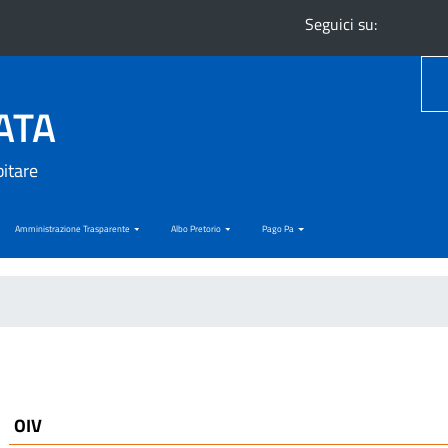
Seguici su:
ATA
bitare
Amministrazione Trasparente
Albo Pretorio
Pago Pa
OIV