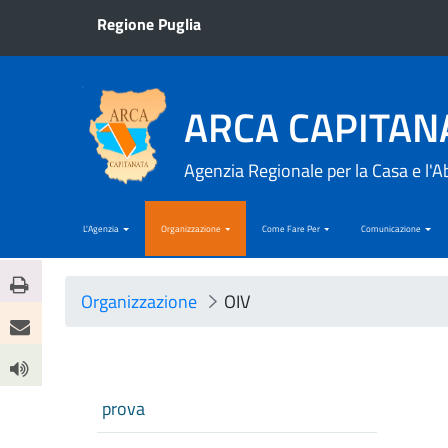
Regione Puglia
ARCA CAPITAN
Agenzia Regionale per la Casa e l'A
L'Agenzia
Organizzazione
Come Fare Per
Comunicazione
Organizzazione
OIV
prova