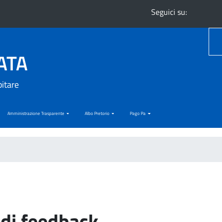
Seguici su:
ATA
bitare
Amministrazione Trasparente
Albo Pretorio
Pago Pa
di feedback