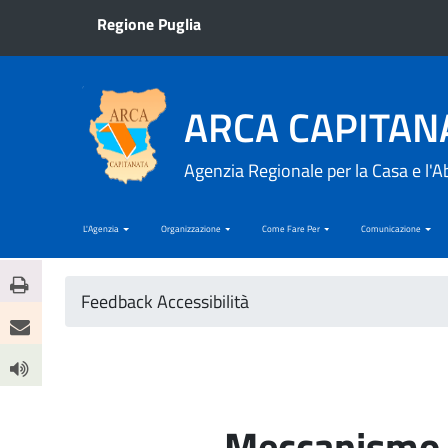
Regione Puglia
ARCA CAPITAN
Agenzia Regionale per la Casa e l'A
L'Agenzia
Organizzazione
Come Fare Per
Comunicazione
Feedback Accessibilità
Meccanismo 